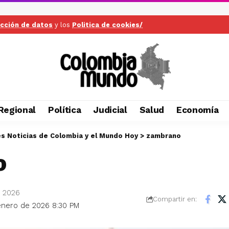
ección de datos
y los
Politica de cookies/
Regional
Política
Judicial
Salud
Economía
es Noticias de Colombia y el Mundo Hoy
>
zambrano
o
e 2026
Compartir en:
 enero de 2026 8:30 PM