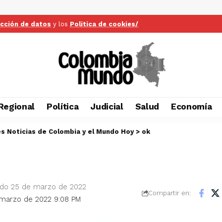
ección de datos
y los
Politica de cookies/
Regional
Política
Judicial
Salud
Economía
es Noticias de Colombia y el Mundo Hoy
>
ok
ado 25 de marzo de 2022
Compartir en:
e marzo de 2022 9:08 PM