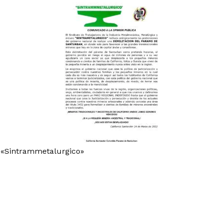
 «Sintrammetalurgico»