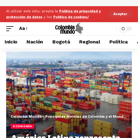
Al utilizar este sitio, acepta la
Politica de privacidad y
Aceptar
protección de datos
y los
Politica de cookies/
Aa
Inicio
Nación
Bogotá
Regional
Política
Colombia Mundo - Principales Noticias de Colombia y el Mundo Hoy
>
ECONOMÍA