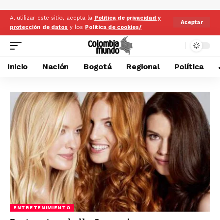
Al utilizar este sitio, acepta la
Politica de privacidad y
Aceptar
protección de datos
y los
Politica de cookies/
Inicio
Nación
Bogotá
Regional
Política
ENTRETENIMIENTO