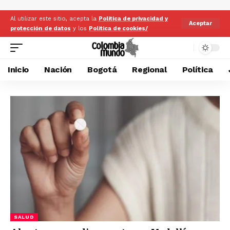
Al utilizar este sitio, acepta la
Politica de privacidad y
Aceptar
protección de datos
y los
Politica de cookies/
Inicio
Nación
Bogotá
Regional
Política
SALUD