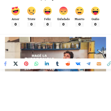
Amor
Triste
Feliz
Enfadado
Muerto
Guiño
0
0
0
0
0
0
Colombia Mundo - Principales Noticias de Colombia y el Mundo Hoy
>
VARIEDADES
Marketing urbano de alto