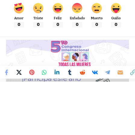
Amor
Triste
Feliz
Enfadado
Muerto
Guiño
0
0
0
0
0
0
Colombia Mundo - Principales Noticias de Colombia y el Mundo Hoy
>
VARIEDADES
5to Congreso Internacional
de la Mujer «Todas las