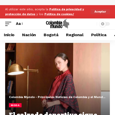
Al utilizar este sitio, acepta la
Politica de privacidad y
Aceptar
protección de datos
y los
Politica de cookies/
Aa
Inicio
Nación
Bogotá
Regional
Política
Colombia Mundo - Principales Noticias de Colombia y el Mundo Hoy
>
MODA