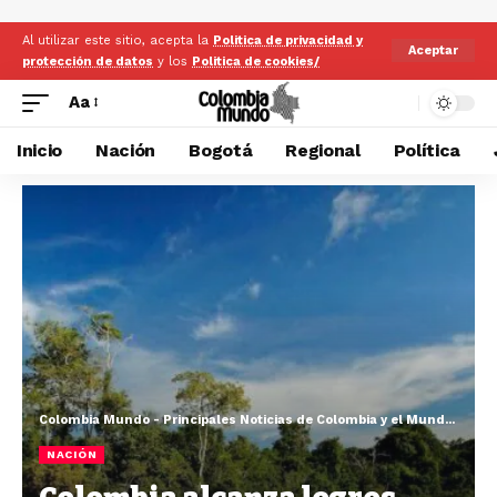
Al utilizar este sitio, acepta la
Politica de privacidad y
Aceptar
protección de datos
y los
Politica de cookies/
Aa
Inicio
Nación
Bogotá
Regional
Política
Colombia Mundo - Principales Noticias de Colombia y el Mundo Hoy
>
NACIÓN