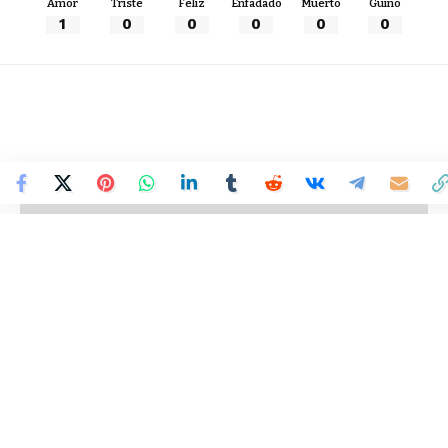
Amor
Triste
Feliz
Enfadado
Muerto
Guiño
1
0
0
0
0
0
Colombia Mundo - Principales Noticias de Colombia y el Mundo Hoy
>
TECNOLOGÍA
Presentamos OpenAthens
Connect: una nueva era de
autenticación sin esfuerzo