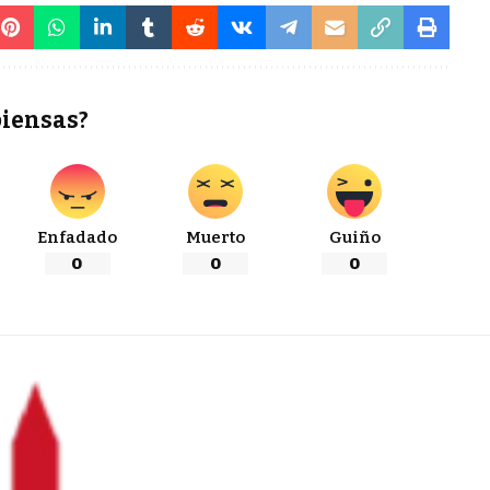
piensas?
Enfadado
Muerto
Guiño
0
0
0