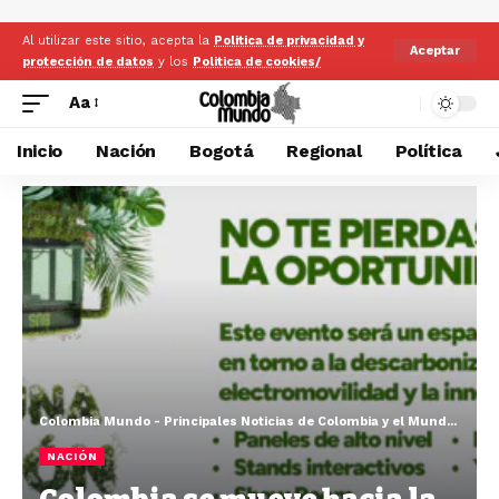
Al utilizar este sitio, acepta la
Politica de privacidad y
Aceptar
protección de datos
y los
Politica de cookies/
Aa
Inicio
Nación
Bogotá
Regional
Política
Colombia Mundo - Principales Noticias de Colombia y el Mundo Hoy
>
NACIÓN