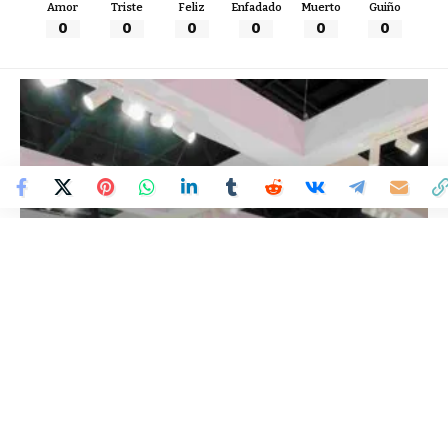
Amor
Triste
Feliz
Enfadado
Muerto
Guiño
0
0
0
0
0
0
Colombia Mundo - Principales Noticias de Colombia y el Mundo Hoy
>
MUNDO
La 5ta edición del BFSHOW,
confirma su liderazgo como
el evento de calzado más