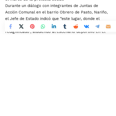
Durante un diálogo con integrantes de Juntas de
Acción Comunal en el barrio Obrero de Pasto, Nariño,
el Jefe de Estado indicó que “este lugar, donde el
miedo cundió y se llenó el espacio de temor, debe ser
redignificado”, aludiendo al escenario deportivo en el
que se desarrolló el encuentro.
- Patrocinado -
El Mandatario expresó que “aquí, en este lugar, en el
año 2021, pasaron centenares de jovencitos que habían
participado en las protestas, detenidos”.
En cuanto a los hechos ocurridos, añadió que “el
derecho a la protesta es un derecho democrático” y
que “el derecho a expresarse, a movilizarse es un
derecho democrático”.
En ese sentido, el Presidente Petro enfatizó que “este
Gobierno no colinda con líderes juveniles, sociales y
Sigue leyendo
activistas que simplemente se expresaban,
manteniéndolos presos en las cárceles de Colombia,