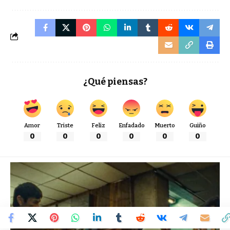
¿Qué piensas?
Amor
Triste
Feliz
Enfadado
Muerto
Guiño
0
0
0
0
0
0