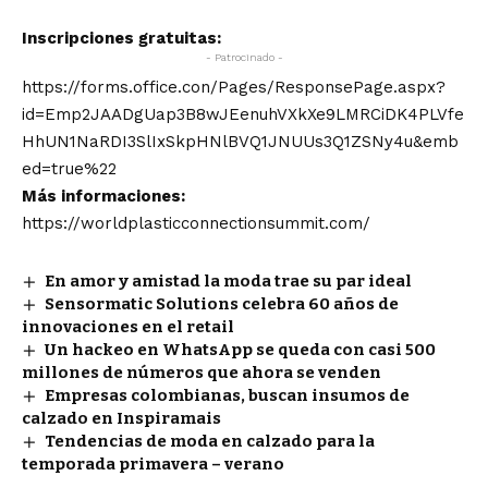
Inscripciones gratuitas:
- Patrocinado -
https://forms.office.con/Pages/ResponsePage.aspx?
id=Emp2JAADgUap3B8wJEenuhVXkXe9LMRCiDK4PLVfe
HhUN1NaRDI3SlIxSkpHNlBVQ1JNUUs3Q1ZSNy4u&emb
ed=true%22
Más informaciones:
https://worldplasticconnectionsummit.com/
En amor y amistad la moda trae su par ideal
Sensormatic Solutions celebra 60 años de
innovaciones en el retail
Un hackeo en WhatsApp se queda con casi 500
millones de números que ahora se venden
Empresas colombianas, buscan insumos de
calzado en Inspiramais
Tendencias de moda en calzado para la
temporada primavera – verano