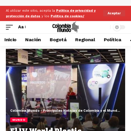
Al utilizar este sitio, acepta la
Politica de privacidad y
Aceptar
protección de datos
y los
Politica de cookies/
Aa
Inicio
Nación
Bogotá
Regional
Política
Colombia Mundo - Principales Noticias de Colombia y el Mundo Hoy
>
MUNDO