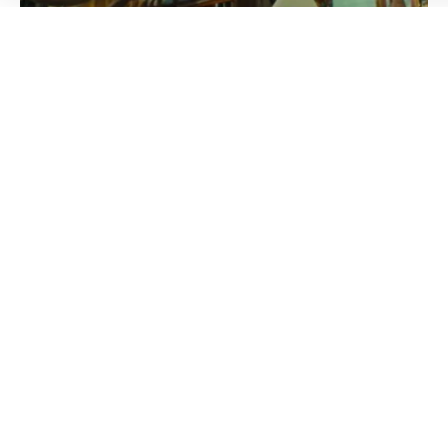
Colombia Mundo - Principales Noticias de Colombia y el Mundo Hoy
>
VARIEDADES
“The Shooting” cortometraje
que expone la persecución y
violencia a periodistas en
México
Colombia Mundo
Publicado 25 de marzo de 2025
Última actualización: 25 de marzo de 2025 5:18 PM
En el marco del
Día Internacional del Derecho a la