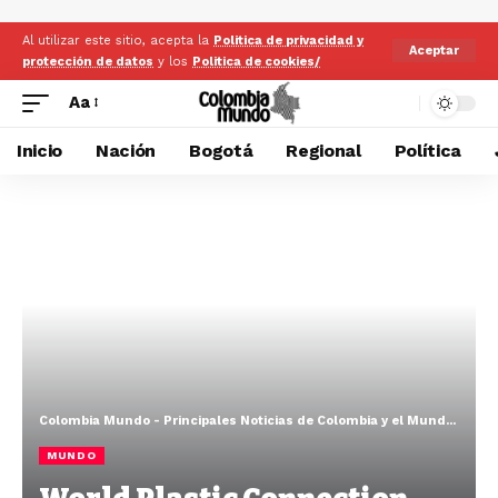
Al utilizar este sitio, acepta la
Politica de privacidad y
Aceptar
protección de datos
y los
Politica de cookies/
Aa
Inicio
Nación
Bogotá
Regional
Política
Colombia Mundo - Principales Noticias de Colombia y el Mundo Hoy
>
MUNDO