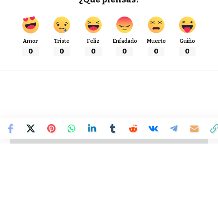
Amor
Triste
Feliz
Enfadado
Muerto
Guiño
0
0
0
0
0
0
Colombia Mundo - Principales Noticias de Colombia y el Mundo Hoy
>
MUNDO
Comodidad con estilo