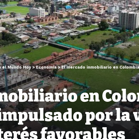
y el Mundo Hoy
>
Economía
>
El mercado inmobiliario en Colombia creció un 31,5
mobiliario en Colo
impulsado por la 
nterés favorables