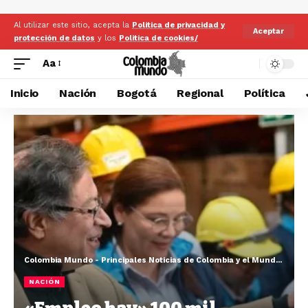
Al utilizar este sitio, acepta la
Politica de privacidad y
Aceptar
protección de datos
y los
Politica de cookies/
Aa
Inicio
Nación
Bogotá
Regional
Política
Colombia Mundo - Principales Noticias de Colombia y el Mundo Hoy
>
NACIÓN