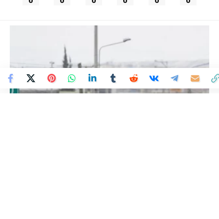
0
0
0
0
0
0
Colombia Mundo - Principales Noticias de Colombia y el Mundo Hoy
>
MUNDO
Perú: represión policial y
protestas por nuevas
elecciones se multiplican