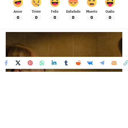
Amor
Triste
Feliz
Enfadado
Muerto
Guiño
0
0
0
0
0
0
Colombia Mundo - Principales Noticias de Colombia y el Mundo Hoy
>
VARIEDADES
“When You’re Not Here”, una
historia sobre la memoria,