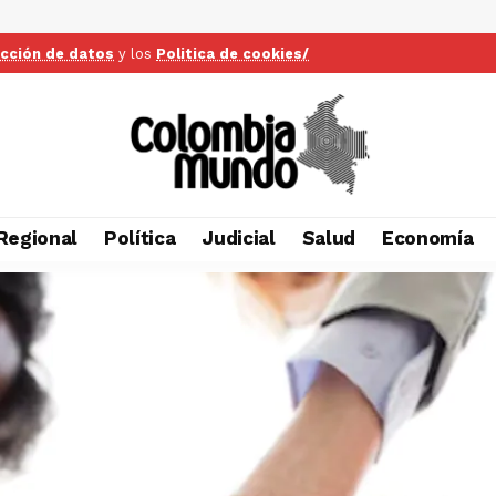
ección de datos
y los
Politica de cookies/
Regional
Política
Judicial
Salud
Economía