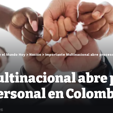
y el Mundo Hoy
>
Nación
>
Importante Multinacional abre proces
ltinacional abre 
personal en Colomb
26