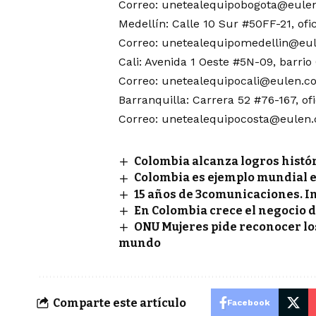
Correo:
unetealequipobogota@eule
Medellín: Calle 10 Sur #50FF-21, ofi
Correo:
unetealequipomedellin@eu
Cali: Avenida 1 Oeste #5N-09, barrio
Correo:
unetealequipocali@eulen.c
Barranquilla: Carrera 52 #76-167, of
Correo:
unetealequipocosta@eulen
Colombia alcanza logros histór
Colombia es ejemplo mundial e
15 años de 3comunicaciones. In
En Colombia crece el negocio 
ONU Mujeres pide reconocer lo
mundo
Comparte este artículo
Facebook