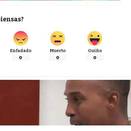
piensas?
Enfadado
Muerto
Guiño
0
0
0