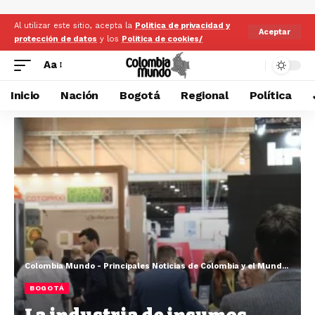
Al utilizar este sitio, acepta la
Politica de privacidad y
Aceptar
protección de datos
y los
Politica de cookies/
Aa
Inicio
Nación
Bogotá
Regional
Política
Colombia Mundo - Principales Noticias de Colombia y el Mundo Hoy
>
BOGOTÁ