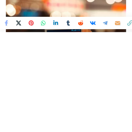
Colombia Mundo - Principales Noticias de Colombia y el Mundo Hoy
>
DENUNCIA
Más de 40 millones de
llamadas spam se reciben en
Colombia mensualmente
Colombia Mundo
Publicado 9 de mayo de 2024
Última actualización: 9 de mayo de 2024 2:18 PM