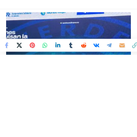
Colombia Mundo - Principales Noticias de Colombia y el Mundo Hoy
>
REGIONAL
Minerales Córdoba recibe el
“Sello Verde de Verdad”
otorgado por la firma
CO2CERO S.A.S.