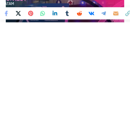
Colombia Mundo - Principales Noticias de Colombia y el Mundo Hoy
>
TECNOLOGÍA
Llega el evento más grande
de comercio digital
Colombia Mundo
Publicado 8 de agosto de 2024
Última actualización: 31 de octubre de 2024 8:50 AM
Bogotá, agosto de 2024.
Por tercer año consecutivo