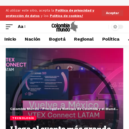
Al utilizar este sitio, acepta la
Politica de privacidad y
Aceptar
protección de datos
y los
Politica de cookies/
Aa
Inicio
Nación
Bogotá
Regional
Política
Colombia Mundo - Principales Noticias de Colombia y el Mundo Hoy
>
TECNOLOGÍA