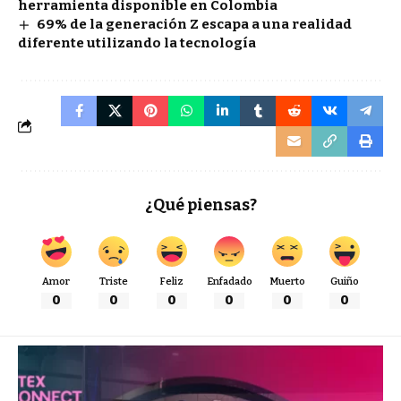
herramienta disponible en Colombia
69% de la generación Z escapa a una realidad
diferente utilizando la tecnología
¿Qué piensas?
Amor
Triste
Feliz
Enfadado
Muerto
Guiño
0
0
0
0
0
0