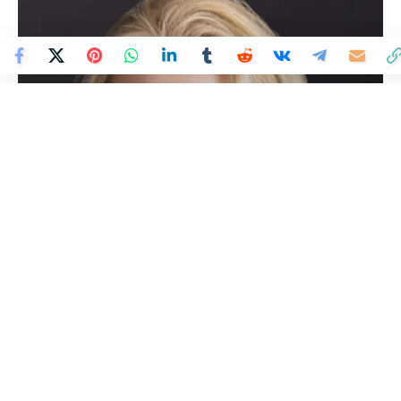
Colombia Mundo - Principales Noticias de Colombia y el Mundo Hoy
>
MODA
Miraculous Corp Nombra a
Roz Nowicki como Head
Global de Productos de
Consumo para la Franquicia
Miraculous