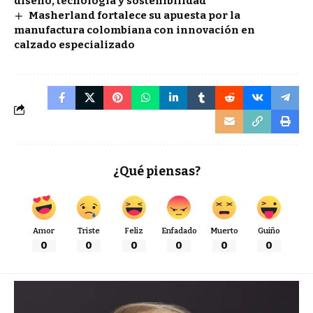
diseño, tecnología y sostenibilidad
Masherland fortalece su apuesta por la
manufactura colombiana con innovación en
calzado especializado
¿Qué piensas?
Amor
Triste
Feliz
Enfadado
Muerto
Guiño
0
0
0
0
0
0