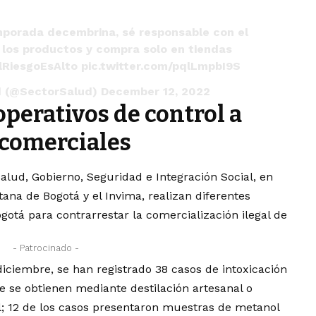
emporada decembrina, sé responsable con el
ca los productos y compra solo en tiendas
lRiesgoEsAlto
pic.twitter.com/pqlLmpbI9S
ud (@SectorSalud)
December 12, 2022
operativos de control a
 comerciales
alud, Gobierno, Seguridad e Integración Social, en
tana de Bogotá y el Invima, realizan diferentes
gotá para contrarrestar la comercialización ilegal de
- Patrocinado -
diciembre, se han registrado 38 casos de intoxicación
 se obtienen mediante destilación artesanal o
l; 12 de los casos presentaron muestras de metanol