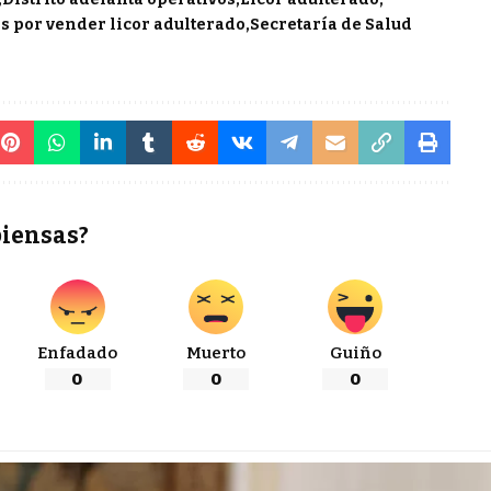
s por vender licor adulterado
Secretaría de Salud
piensas?
Enfadado
Muerto
Guiño
0
0
0