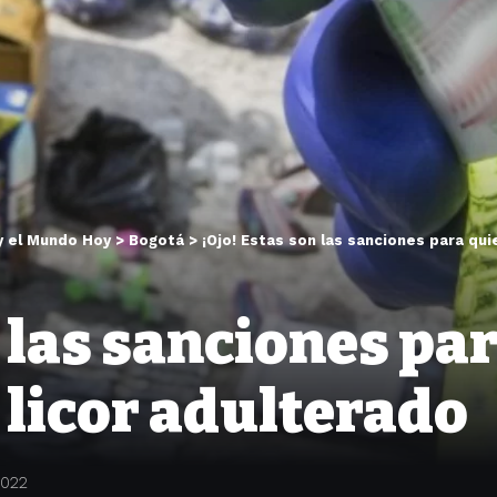
y el Mundo Hoy
>
Bogotá
>
¡Ojo! Estas son las sanciones para qu
n las sanciones pa
 licor adulterado
2022