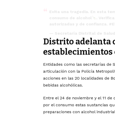
Evita una tragedia. En esta t
consumo de alcohol
. Verifi
autorizadas y de confianza.
#E
— Secretaría Distrital de Sal
Distrito adelanta 
establecimientos
Entidades como las secretarías de S
articulación con la Policía Metropoli
acciones en las 20 localidades de Bo
bebidas alcohólicas.
Entre el 24 de noviembre y el 11 de 
por el consumo estas sustancias que
preparaciones con alcohol industria