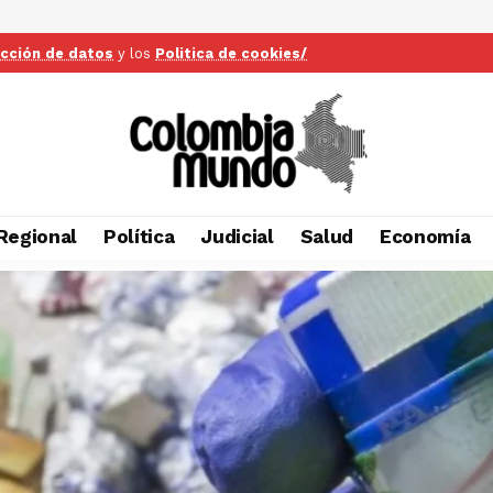
ección de datos
y los
Politica de cookies/
Regional
Política
Judicial
Salud
Economía