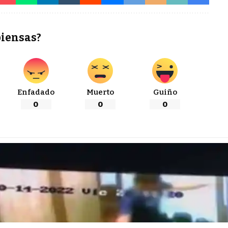
piensas?
Enfadado
Muerto
Guiño
0
0
0