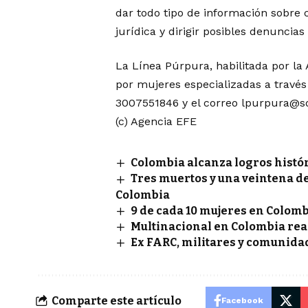
dar todo tipo de información sobre 
jurídica y dirigir posibles denuncias 
La Línea Púrpura, habilitada por la
por mujeres especializadas a travé
3007551846 y el correo
lpurpura@sd
(c) Agencia EFE
Colombia alcanza logros histór
Tres muertos y una veintena de
Colombia
9 de cada 10 mujeres en Colomb
Multinacional en Colombia re
Ex FARC, militares y comunida
Comparte este artículo
Facebook