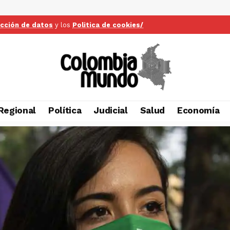
ección de datos
y los
Politica de cookies/
Regional
Política
Judicial
Salud
Economía