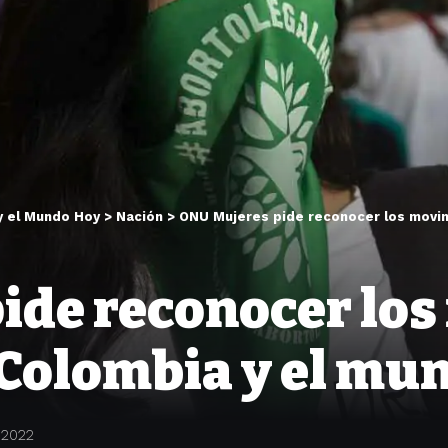
y el Mundo Hoy
>
Nación
>
ONU Mujeres pide reconocer los movim
ide reconocer lo
 Colombia y el mu
 2022