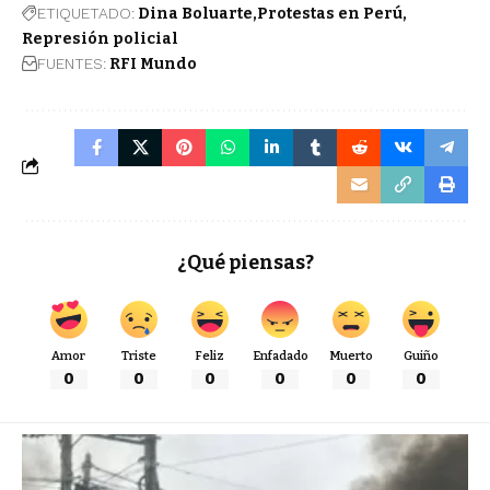
ETIQUETADO:
Dina Boluarte
Protestas en Perú
Represión policial
FUENTES:
RFI Mundo
¿Qué piensas?
Amor
Triste
Feliz
Enfadado
Muerto
Guiño
0
0
0
0
0
0