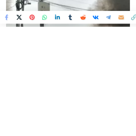
Colombia Mundo - Principales Noticias de Colombia y el Mundo Hoy
>
MUNDO
Declaran estado de
emergencia en todo Perú por
protestas violentas
Colombia Mundo
Publicado 14 de diciembre de 2022
Última actualización: 14 de diciembre de 2022 1:06 PM
© AFP 2022 / Diego ramos