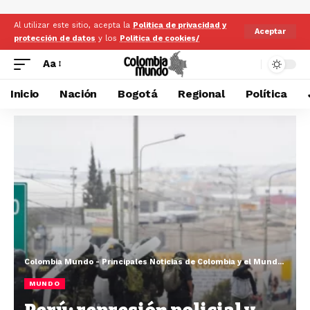
Al utilizar este sitio, acepta la
Politica de privacidad y
Aceptar
protección de datos
y los
Politica de cookies/
Aa
Inicio
Nación
Bogotá
Regional
Política
Colombia Mundo - Principales Noticias de Colombia y el Mundo Hoy
>
MUNDO