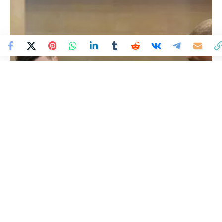
Colombia Mundo - Principales Noticias de Colombia y el Mundo Hoy
>
POLÍTICA
Aprobado en cámara la
creación del Ministerio de la
Igualdad
Colombia Mundo
Publicado 12 de diciembre de 2022
Última actualización: 12 de diciembre de 2022 5:15 PM