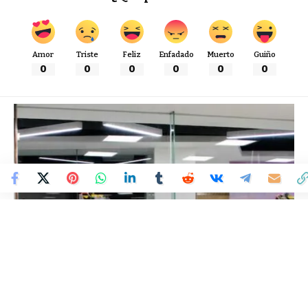
Amor
Triste
Feliz
Enfadado
Muerto
Guiño
0
0
0
0
0
0
Colombia Mundo - Principales Noticias de Colombia y el Mundo Hoy
>
TECNOLOGÍA
Automatización Robótica de