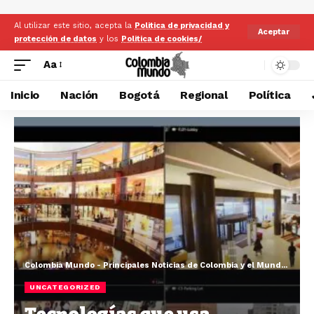
Al utilizar este sitio, acepta la
Politica de privacidad y
Aceptar
protección de datos
y los
Politica de cookies/
Aa
Inicio
Nación
Bogotá
Regional
Política
Colombia Mundo - Principales Noticias de Colombia y el Mundo Hoy
>
UNCATEGORIZED