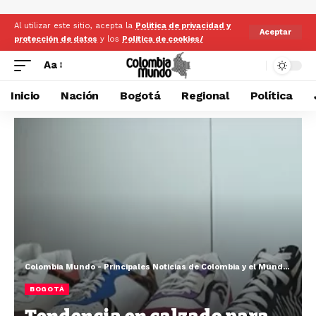
Al utilizar este sitio, acepta la
Politica de privacidad y
Aceptar
protección de datos
y los
Politica de cookies/
Aa
Inicio
Nación
Bogotá
Regional
Política
Colombia Mundo - Principales Noticias de Colombia y el Mundo Hoy
>
BOGOTÁ