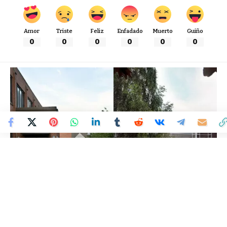
Amor
Triste
Feliz
Enfadado
Muerto
Guiño
0
0
0
0
0
0
Colombia Mundo - Principales Noticias de Colombia y el Mundo Hoy
>
TECNOLOGÍA
The Lycra Company obtiene