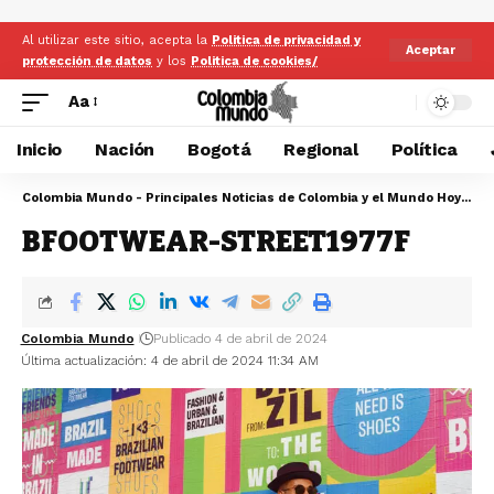
Al utilizar este sitio, acepta la
Politica de privacidad y
Aceptar
protección de datos
y los
Politica de cookies/
Aa
Inicio
Nación
Bogotá
Regional
Política
Colombia Mundo - Principales Noticias de Colombia y el Mundo Hoy
>
En
BFOOTWEAR-STREET1977F
Colombia Mundo
Publicado 4 de abril de 2024
Última actualización: 4 de abril de 2024 11:34 AM