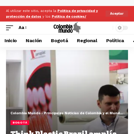
Al utilizar este sitio, acepta la
Politica de privacidad y
Aceptar
protección de datos
y los
Politica de cookies/
Aa
Inicio
Nación
Bogotá
Regional
Política
Colombia Mundo - Principales Noticias de Colombia y el Mundo Hoy
>
BOGOTÁ