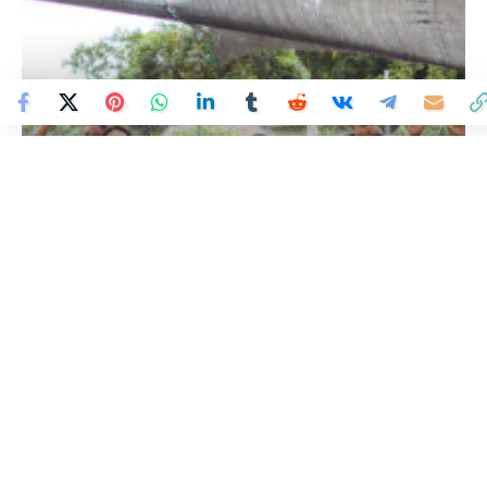
Colombia Mundo - Principales Noticias de Colombia y el Mundo Hoy
>
REGIONAL
Más de 600 atenciones se
registraron en la jornada
integral de salud,
promoción, prevención y
bienestar organizada por
Minerales Córdoba en Puerto