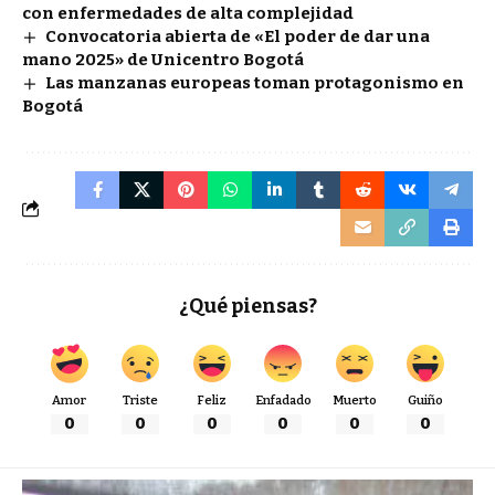
con enfermedades de alta complejidad
Convocatoria abierta de «El poder de dar una
mano 2025» de Unicentro Bogotá
Las manzanas europeas toman protagonismo en
Bogotá
¿Qué piensas?
Amor
Triste
Feliz
Enfadado
Muerto
Guiño
0
0
0
0
0
0