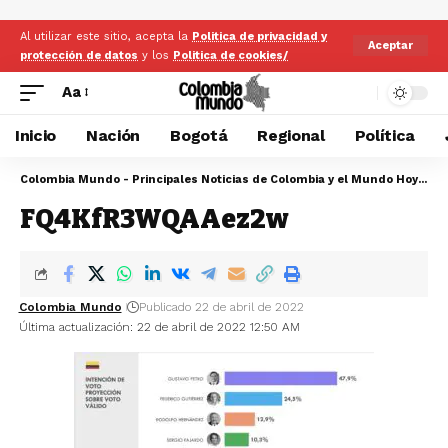
Al utilizar este sitio, acepta la
Politica de privacidad y
Aceptar
protección de datos
y los
Politica de cookies/
Aa
Inicio
Nación
Bogotá
Regional
Política
Colombia Mundo - Principales Noticias de Colombia y el Mundo Hoy
>
FQ
FQ4KfR3WQAAez2w
Colombia Mundo
Publicado 22 de abril de 2022
Última actualización: 22 de abril de 2022 12:50 AM