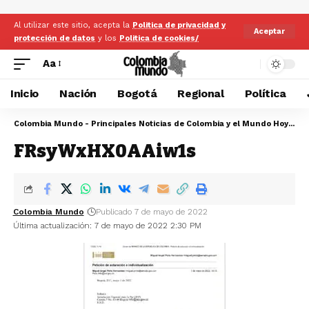
Al utilizar este sitio, acepta la
Politica de privacidad y
Aceptar
protección de datos
y los
Politica de cookies/
Aa
Inicio
Nación
Bogotá
Regional
Política
Colombia Mundo - Principales Noticias de Colombia y el Mundo Hoy
>
FR
FRsyWxHX0AAiw1s
Colombia Mundo
Publicado 7 de mayo de 2022
Última actualización: 7 de mayo de 2022 2:30 PM