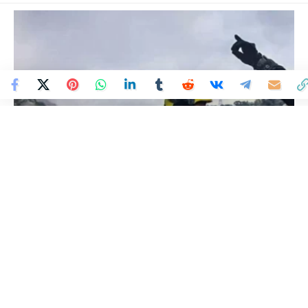
Colombia Mundo - Principales Noticias de Colombia y el Mundo Hoy
>
NACIÓN
Tres muertos y una veintena
de atrapados por alud de
tierra en carretera de
Colombia