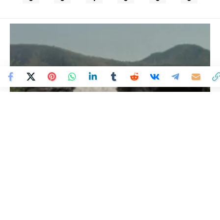
Colombia Mundo - Principales Noticias de Colombia y el Mundo Hoy
>
VARIEDADES
Vacas Belted Galloway
inspiran la nueva campaña
de OREO®