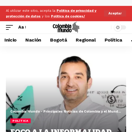
Al utilizar este sitio, acepta la
Politica de privacidad y
Aceptar
protección de datos
y los
Politica de cookies/
Aa
Inicio
Nación
Bogotá
Regional
Política
Colombia Mundo - Principales Noticias de Colombia y el Mundo Hoy
>
POLÍTICA