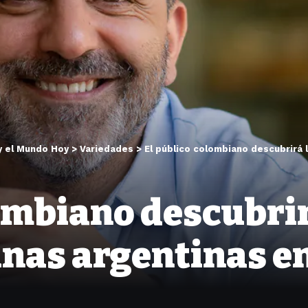
y el Mundo Hoy
>
Variedades
>
El público colombiano descubrirá lo
ombiano descubrir
unas argentinas e