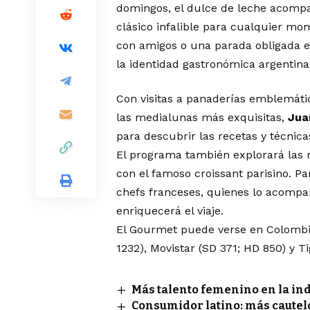
domingos, el dulce de leche acompa
clásico infalible para cualquier mo
con amigos o una parada obligada en
la identidad gastronómica argentina
Con visitas a panaderías emblemátic
las medialunas más exquisitas,
Jua
para descubrir las recetas y técnic
El programa también explorará las r
con el famoso croissant parisino. Pa
chefs franceses, quienes lo acompa
enriquecerá el viaje.
El Gourmet puede verse en Colombia
1232), Movistar (SD 371; HD 850) y Ti
Más talento femenino en la ind
Consumidor latino: más cautel