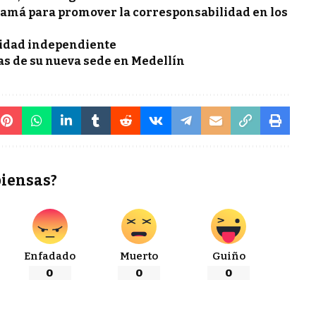
amá para promover la corresponsabilidad en los
ividad independiente
as de su nueva sede en Medellín
piensas?
Enfadado
Muerto
Guiño
0
0
0