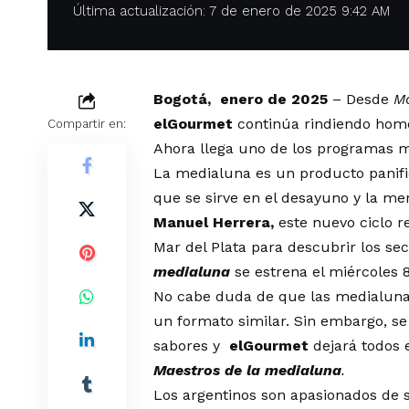
Última actualización: 7 de enero de 2025 9:42 AM
Bogotá, enero de 2025
– Desde
M
elGourmet
continúa rindiendo home
Compartir en:
Ahora llega uno de los programas 
La medialuna es un producto panifi
que se sirve en el desayuno y la me
Manuel Herrera,
este nuevo ciclo r
Mar del Plata para descubrir los sec
medialuna
se estrena el miércoles 
No cabe duda de que las medialunas
un formato similar. Sin embargo, s
sabores y
elGourmet
dejará todos 
Maestros de la medialuna
.
Los argentinos son apasionados de s