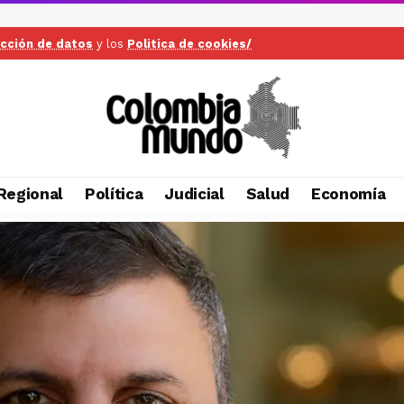
ección de datos
y los
Politica de cookies/
Regional
Política
Judicial
Salud
Economía