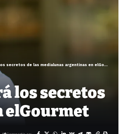
s secretos de las medialunas argentinas en elGourmet
á los secretos
n elGourmet