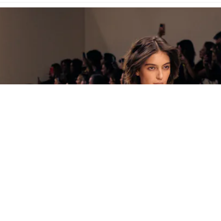
y el Mundo Hoy
>
Moda
>
Las últimas tendencias en la Fashion W